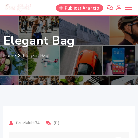
Skip
Publicar Anuncio
to
content
Elegant Bag
Home
Elegant Bag
CruzMulti34
(0)