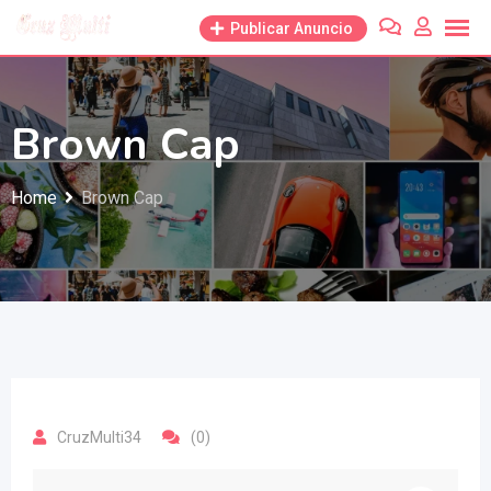
Skip
Publicar Anuncio
to
content
Brown Cap
Home
Brown Cap
CruzMulti34
(0)