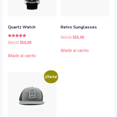
Quartz Watch
Retro Sunglasses
El
El
$
60,00
$
55,00
Valorado
El
El
$
80,00
$
50,00
con
precio
precio
5.00
precio
precio
Añadir al carrito
de 5
original
actual
Añadir al carrito
original
actual
era:
es:
era:
es:
$60,00.
$55,00.
$80,00.
$50,00.
¡Oferta!