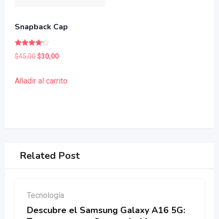
Snapback Cap
Valorado
El
El
$
45,00
$
30,00
con
4.00
precio
precio
de 5
Añadir al carrito
original
actual
era:
es:
$45,00.
$30,00.
Related Post
Tecnología
Descubre el Samsung Galaxy A16 5G: